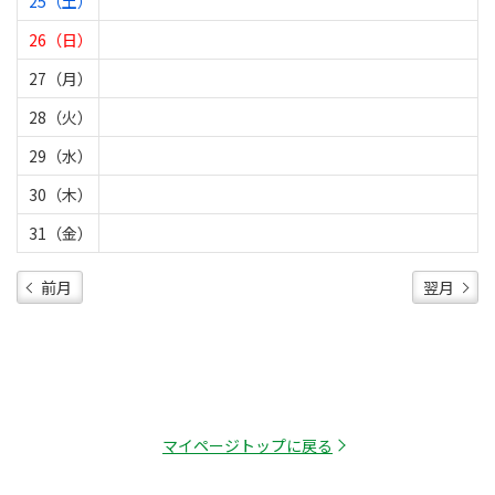
25（土）
26（日）
27（月）
28（火）
29（水）
30（木）
31（金）
前月
翌月
マイページトップに戻る