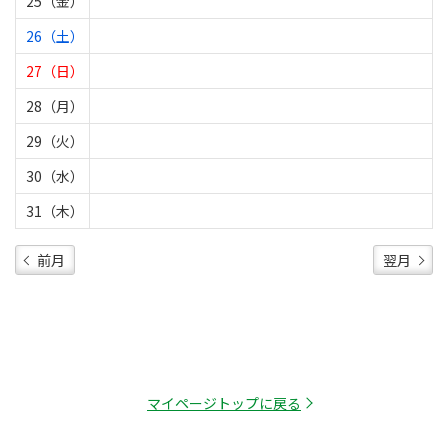
25（金）
26（土）
27（日）
28（月）
29（火）
30（水）
31（木）
前月
翌月
マイページトップに戻る