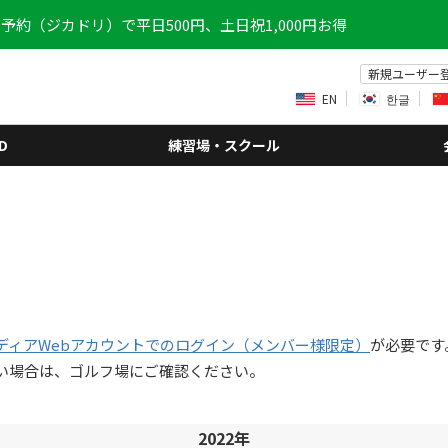
予約（ジカドリ）で平日500円、土日祝1,000円お得
新規ユーザー
EN
한글
D
練習場・スクール
ディアWebアカウントでのログイン（メンバー様限定）
が必要です
い場合は、ゴルフ場にご確認ください。
2022年