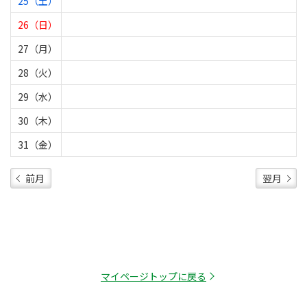
25（土）
26（日）
27（月）
28（火）
29（水）
30（木）
31（金）
前月
翌月
マイページトップに戻る