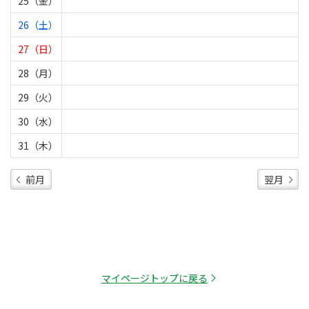
25（金）
26（土）
27（日）
28（月）
29（火）
30（水）
31（木）
前月
翌月
マイページトップに戻る