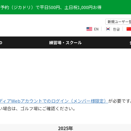
予約（ジカドリ）で平日500円、土日祝1,000円お得
新規ユーザー
EN
한글
D
練習場・スクール
ディアWebアカウントでのログイン（メンバー様限定）
が必要です
い場合は、ゴルフ場にご確認ください。
2025年