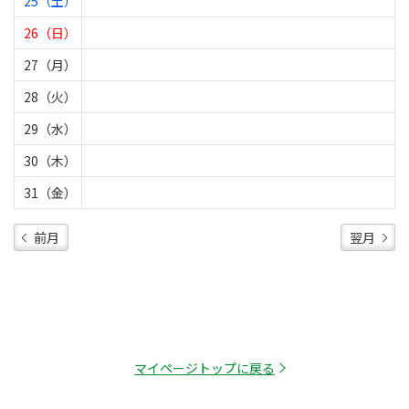
25（土）
26（日）
27（月）
28（火）
29（水）
30（木）
31（金）
前月
翌月
マイページトップに戻る