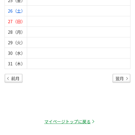
25（金）
26（土）
27（日）
28（月）
29（火）
30（水）
31（木）
前月
翌月
マイページトップに戻る