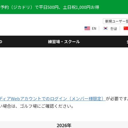
予約（ジカドリ）で平日500円、土日祝1,000円お得
新規ユーザー
EN
한글
D
練習場・スクール
ディアWebアカウントでのログイン（メンバー様限定）
が必要です
い場合は、ゴルフ場にご確認ください。
2026年