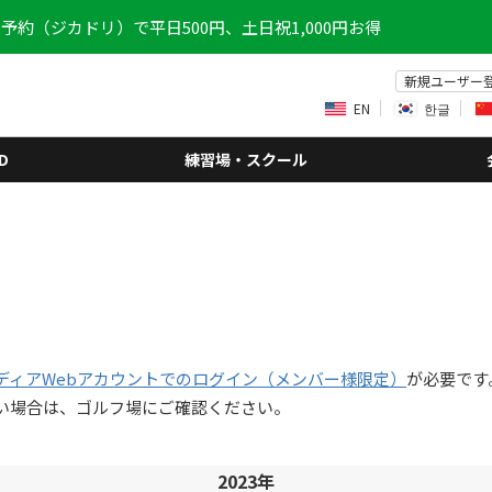
予約（ジカドリ）で平日500円、土日祝1,000円お得
新規ユーザー
EN
한글
D
練習場・スクール
ディアWebアカウントでのログイン（メンバー様限定）
が必要です
い場合は、ゴルフ場にご確認ください。
2023年