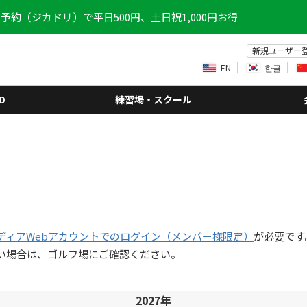
予約（ジカドリ）で平日500円、土日祝1,000円お得
新規ユーザー
EN
한글
D
練習場・スクール
ディアWebアカウントでのログイン（メンバー様限定）
が必要です
い場合は、ゴルフ場にご確認ください。
2027年