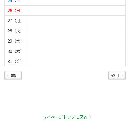
25（土）
26（日）
27（月）
28（火）
29（水）
30（木）
31（金）
前月
翌月
マイページトップに戻る