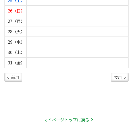
25（土）
26（日）
27（月）
28（火）
29（水）
30（木）
31（金）
前月
翌月
マイページトップに戻る