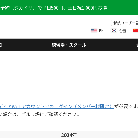
予約（ジカドリ）で平日500円、土日祝1,000円お得
新規ユーザー
EN
한글
D
練習場・スクール
ディアWebアカウントでのログイン（メンバー様限定）
が必要です
い場合は、ゴルフ場にご確認ください。
2024年