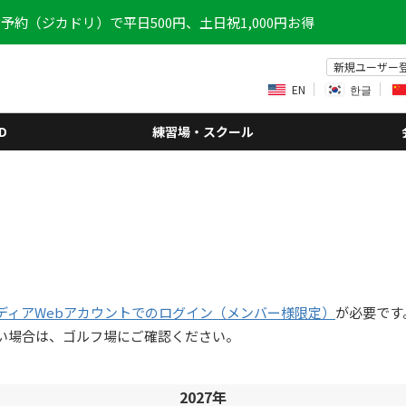
予約（ジカドリ）で平日500円、土日祝1,000円お得
新規ユーザー
EN
한글
D
練習場・スクール
ディアWebアカウントでのログイン（メンバー様限定）
が必要です
い場合は、ゴルフ場にご確認ください。
2027年