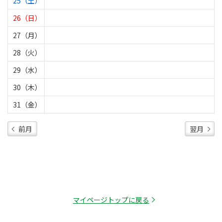
25（土）
26（日）
27（月）
28（火）
29（水）
30（木）
31（金）
前月
翌月
マイページトップに戻る