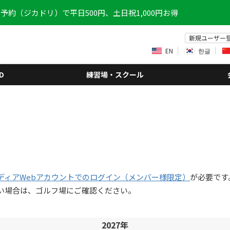
予約（ジカドリ）で平日500円、土日祝1,000円お得
新規ユーザー
EN
한글
D
練習場・スクール
ディアWebアカウントでのログイン（メンバー様限定）
が必要です
い場合は、ゴルフ場にご確認ください。
2027年