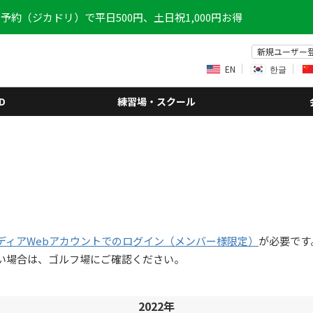
予約（ジカドリ）で平日500円、土日祝1,000円お得
新規ユーザー
EN
한글
D
練習場・スクール
ディアWebアカウントでのログイン（メンバー様限定）
が必要です
い場合は、ゴルフ場にご確認ください。
2022年