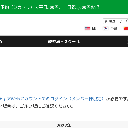
予約（ジカドリ）で平日500円、土日祝1,000円お得
新規ユーザー
EN
한글
D
練習場・スクール
ディアWebアカウントでのログイン（メンバー様限定）
が必要です
い場合は、ゴルフ場にご確認ください。
2022年