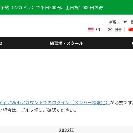
予約（ジカドリ）で平日500円、土日祝1,000円お得
新規ユーザー
EN
한글
D
練習場・スクール
ディアWebアカウントでのログイン（メンバー様限定）
が必要です
い場合は、ゴルフ場にご確認ください。
2022年