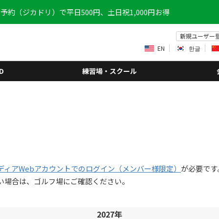
予約（ジカドリ）で平日500円、土日祝1,000円お得
新規ユーザー
EN
한글
D
練習場・スクール
ディアWebアカウントでのログイン（メンバー様限定）
が必要です
い場合は、ゴルフ場にご確認ください。
2027年