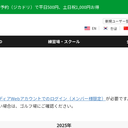
予約（ジカドリ）で平日500円、土日祝1,000円お得
新規ユーザー
EN
한글
D
練習場・スクール
ディアWebアカウントでのログイン（メンバー様限定）
が必要です
い場合は、ゴルフ場にご確認ください。
2025年