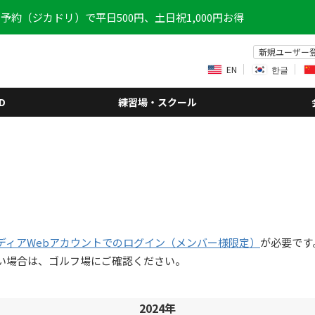
予約（ジカドリ）で平日500円、土日祝1,000円お得
新規ユーザー
EN
한글
D
練習場・スクール
ディアWebアカウントでのログイン（メンバー様限定）
が必要です
い場合は、ゴルフ場にご確認ください。
2024年