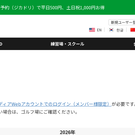
予約（ジカドリ）で平日500円、土日祝1,000円お得
新規ユーザー
EN
한글
D
練習場・スクール
ディアWebアカウントでのログイン（メンバー様限定）
が必要です
い場合は、ゴルフ場にご確認ください。
2026年