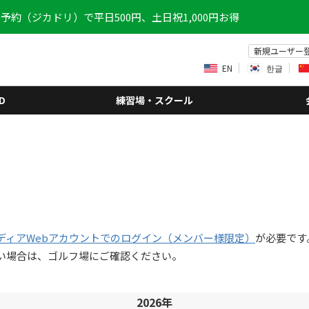
予約（ジカドリ）で平日500円、土日祝1,000円お得
新規ユーザー
EN
한글
D
練習場・スクール
ディアWebアカウントでのログイン（メンバー様限定）
が必要です
い場合は、ゴルフ場にご確認ください。
2026年