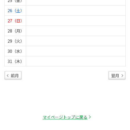
25（金）
26（土）
27（日）
28（月）
29（火）
30（水）
31（木）
前月
翌月
マイページトップに戻る