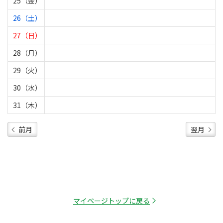
25（金）
26（土）
27（日）
28（月）
29（火）
30（水）
31（木）
前月
翌月
マイページトップに戻る