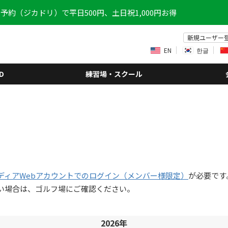
予約（ジカドリ）で平日500円、土日祝1,000円お得
新規ユーザー
EN
한글
D
練習場・スクール
ディアWebアカウントでのログイン（メンバー様限定）
が必要です
い場合は、ゴルフ場にご確認ください。
2026年