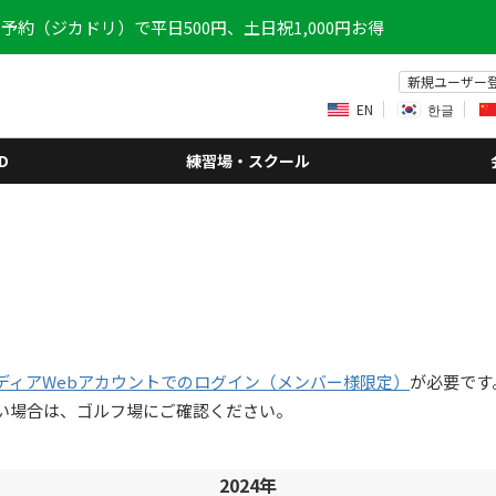
予約（ジカドリ）で平日500円、土日祝1,000円お得
新規ユーザー
EN
한글
D
練習場・スクール
ディアWebアカウントでのログイン（メンバー様限定）
が必要です
い場合は、ゴルフ場にご確認ください。
2024年