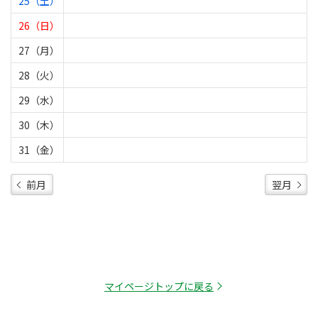
25（土）
26（日）
27（月）
28（火）
29（水）
30（木）
31（金）
前月
翌月
マイページトップに戻る