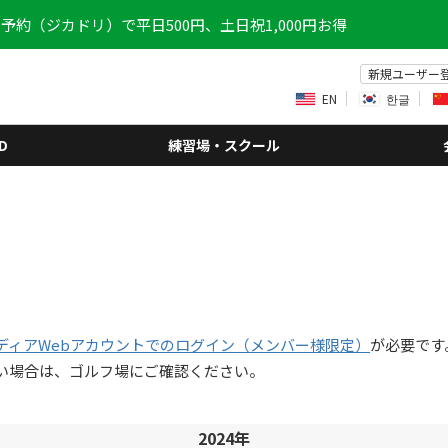
予約（ジカドリ）で平日500円、土日祝1,000円お得
新規ユーザー
EN
한글
D
練習場・スクール
ディアWebアカウントでのログイン（メンバー様限定）
が必要です
い場合は、ゴルフ場にご確認ください。
2024年