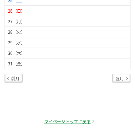
25（土）
26（日）
27（月）
28（火）
29（水）
30（木）
31（金）
前月
翌月
マイページトップに戻る