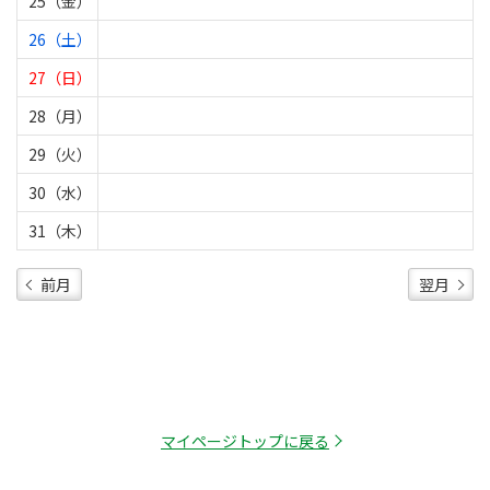
25（金）
26（土）
27（日）
28（月）
29（火）
30（水）
31（木）
前月
翌月
マイページトップに戻る