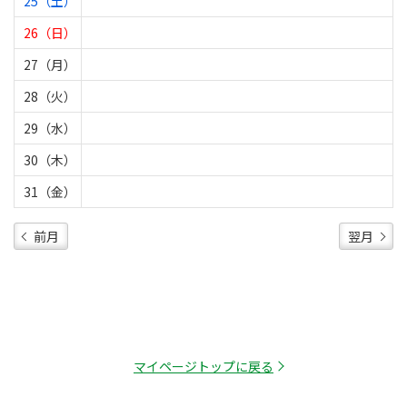
25（土）
26（日）
27（月）
28（火）
29（水）
30（木）
31（金）
前月
翌月
マイページトップに戻る