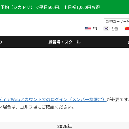
予約（ジカドリ）で平日500円、土日祝1,000円お得
新規ユーザー
EN
한글
D
練習場・スクール
ディアWebアカウントでのログイン（メンバー様限定）
が必要です
い場合は、ゴルフ場にご確認ください。
2026年