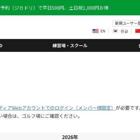
予約（ジカドリ）で平日500円、土日祝1,000円お得
新規ユーザー
EN
한글
D
練習場・スクール
ディアWebアカウントでのログイン（メンバー様限定）
が必要です
い場合は、ゴルフ場にご確認ください。
2026年