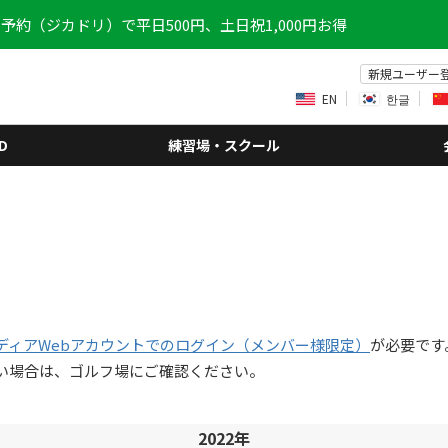
予約（ジカドリ）で平日500円、土日祝1,000円お得
新規ユーザー
EN
한글
D
練習場・スクール
ディアWebアカウントでのログイン（メンバー様限定）
が必要です
い場合は、ゴルフ場にご確認ください。
2022年