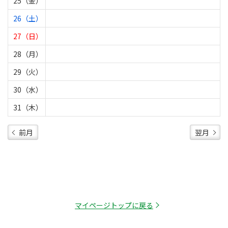
25（金）
26（土）
27（日）
28（月）
29（火）
30（水）
31（木）
前月
翌月
マイページトップに戻る