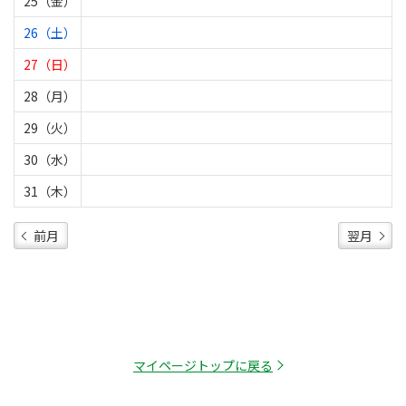
25（金）
26（土）
27（日）
28（月）
29（火）
30（水）
31（木）
前月
翌月
マイページトップに戻る