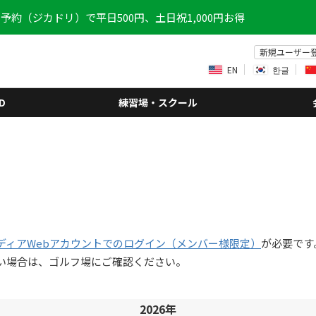
予約（ジカドリ）で平日500円、土日祝1,000円お得
新規ユーザー
EN
한글
D
練習場・スクール
ディアWebアカウントでのログイン（メンバー様限定）
が必要です
い場合は、ゴルフ場にご確認ください。
2026年