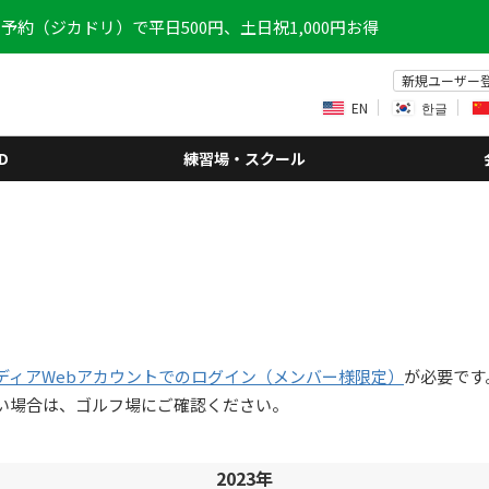
予約（ジカドリ）で平日500円、土日祝1,000円お得
新規ユーザー
EN
한글
D
練習場・スクール
ディアWebアカウントでのログイン（メンバー様限定）
が必要です
い場合は、ゴルフ場にご確認ください。
2023年