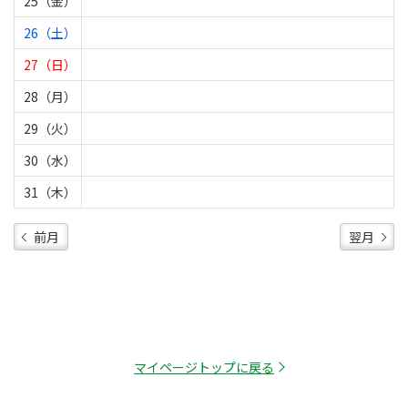
25（金）
26（土）
27（日）
28（月）
29（火）
30（水）
31（木）
前月
翌月
マイページトップに戻る