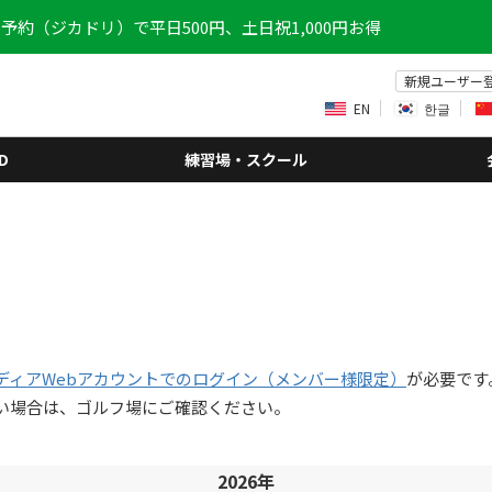
予約（ジカドリ）で平日500円、土日祝1,000円お得
新規ユーザー
EN
한글
D
練習場・スクール
ディアWebアカウントでのログイン（メンバー様限定）
が必要です
い場合は、ゴルフ場にご確認ください。
2026年