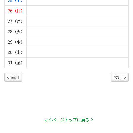
25（土）
26（日）
27（月）
28（火）
29（水）
30（木）
31（金）
前月
翌月
マイページトップに戻る