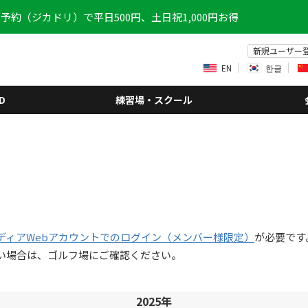
予約（ジカドリ）で平日500円、土日祝1,000円お得
新規ユーザー
EN
한글
D
練習場・スクール
ディアWebアカウントでのログイン（メンバー様限定）
が必要です
い場合は、ゴルフ場にご確認ください。
2025年