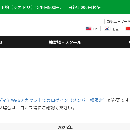
予約（ジカドリ）で平日500円、土日祝1,000円お得
新規ユーザー
EN
한글
D
練習場・スクール
ディアWebアカウントでのログイン（メンバー様限定）
が必要です
い場合は、ゴルフ場にご確認ください。
2025年