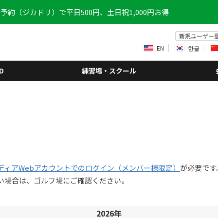
予約（ジカドリ）で平日500円、土日祝1,000円お得
新規ユーザー
EN
한글
D
練習場・スクール
ディアWebアカウントでのログイン（メンバー様限定）
が必要です
い場合は、ゴルフ場にご確認ください。
2026年