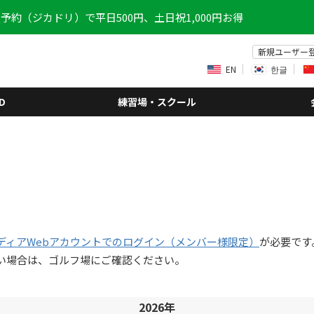
予約（ジカドリ）で平日500円、土日祝1,000円お得
新規ユーザー
EN
한글
D
練習場・スクール
ディアWebアカウントでのログイン（メンバー様限定）
が必要です
い場合は、ゴルフ場にご確認ください。
2026年