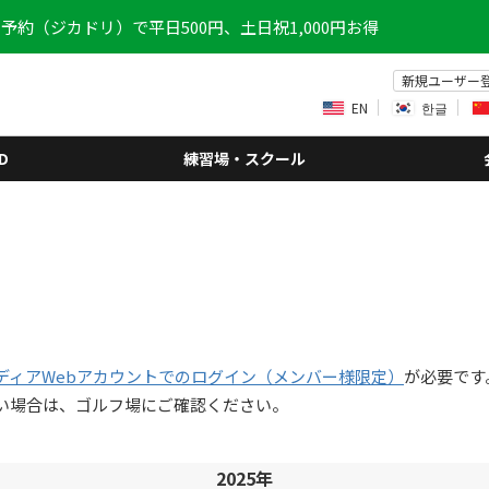
予約（ジカドリ）で平日500円、土日祝1,000円お得
新規ユーザー
EN
한글
D
練習場・スクール
ディアWebアカウントでのログイン（メンバー様限定）
が必要です
い場合は、ゴルフ場にご確認ください。
2025年