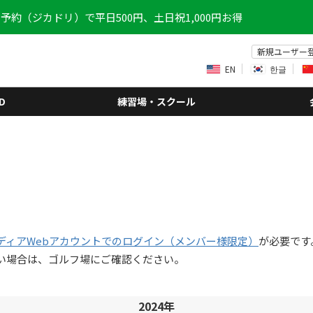
予約（ジカドリ）で平日500円、土日祝1,000円お得
新規ユーザー
EN
한글
D
練習場・スクール
ディアWebアカウントでのログイン（メンバー様限定）
が必要です
い場合は、ゴルフ場にご確認ください。
2024年